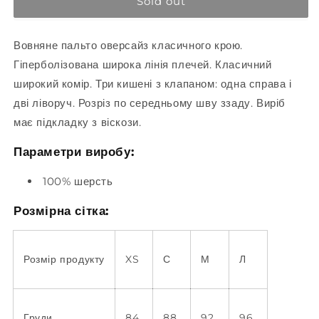
Sold out
out
or
Вовняне пальто оверсайз класичного крою.
unavailable
Гіперболізована широка лінія плечей. Класичний
широкий комір. Три кишені з клапаном: одна справа і
дві ліворуч. Розріз по середньому шву ззаду. Виріб
має підкладку з віскози.
Параметри виробу:
100% шерсть
Розмірна сітка:
Розмір продукту
XS
С
М
Л
Груди
84
88
92
96