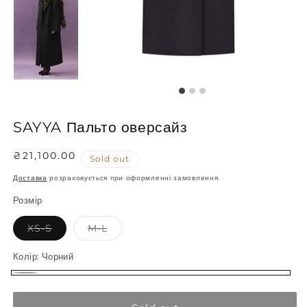
SAYYA Пальто оверсайз
Regular
₴21,100.00
Sold out
price
Доставка
розраховується при оформленні замовлення.
Розмір
Variant
Variant
XS-S
M-L
sold
sold
out
out
or
or
Колір:
Чорний
unavailable
unavailable
Чорний
Variant
sold