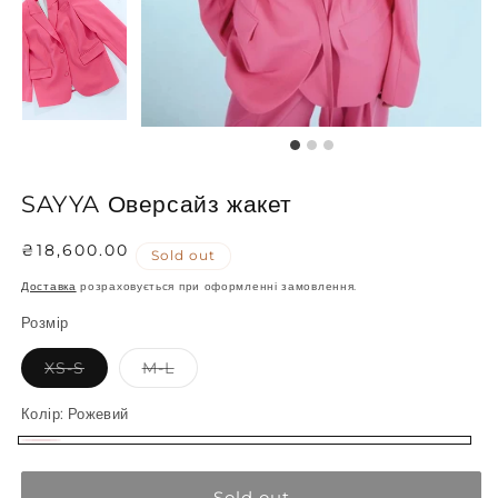
SAYYA Оверсайз жакет
Regular
₴18,600.00
Sold out
price
Доставка
розраховується при оформленні замовлення.
Розмір
Variant
Variant
XS-S
M-L
sold
sold
out
out
or
or
Колір:
Рожевий
unavailable
unavailable
Рожевий
Variant
sold
Sold out