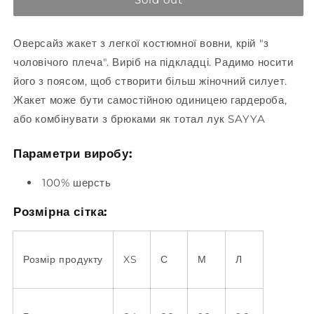
out
or
Оверсайз жакет з легкої костюмної вовни, крій "з
unavailable
чоловічого плеча". Виріб на підкладці. Радимо носити
його з поясом, щоб створити більш жіночний силует.
Жакет може бути самостійною одиницею гардероба,
або комбінувати з брюками як тотал лук SAYYA
Параметри виробу:
100% шерсть
Розмірна сітка:
Розмір продукту
XS
С
М
Л