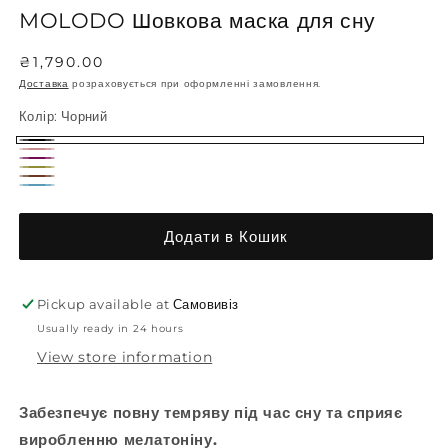
MOLODO Шовкова маска для сну
Regular
₴1,790.00
price
Доставка
розраховується при оформленні замовлення.
Колір:
Чорний
Чорний
Пудра
сливовий
Оливковий
Коричневий
Блакитний
Додати в Кошик
Pickup available at
Самовивіз
Usually ready in 24 hours
View store information
Забезпечує повну темряву під час сну та сприяє
виробленню мелатоніну.