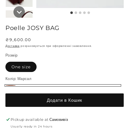
Poelle JOSY BAG
Regular
₴9,600.00
price
Доставка
розраховується при оформленні замовлення.
Розмір
One size
Колір:
Марсал
Марсал
Додати в Кошик
Pickup available at
Самовивіз
Usually ready in 24 hours