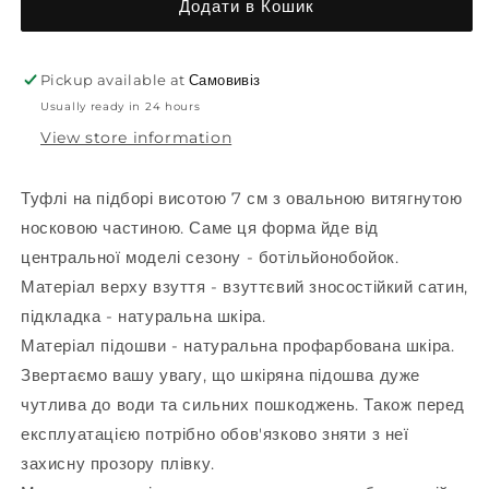
Додати в Кошик
Pickup available at
Самовивіз
Usually ready in 24 hours
View store information
Туфлі на підборі висотою 7 см з овальною витягнутою
носковою частиною. Саме ця форма йде від
центральної моделі сезону - ботільйонобойок.
Матеріал верху взуття - взуттєвий зносостійкий сатин,
підкладка - натуральна шкіра.
Матеріал підошви - натуральна профарбована шкіра.
Звертаємо вашу увагу, що шкіряна підошва дуже
чутлива до води та сильних пошкоджень. Також перед
експлуатацією потрібно обов'язково зняти з неї
захисну прозору плівку.